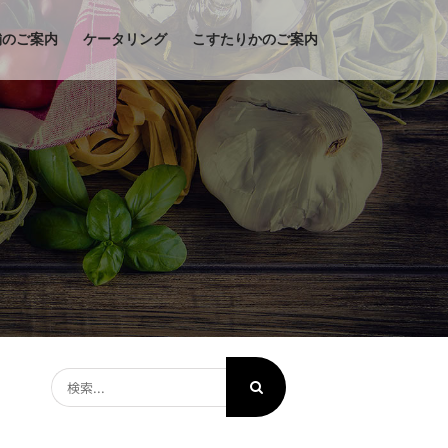
舗のご案内
ケータリング
こすたりかのご案内
検
索
…