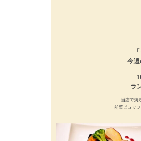
「
今週
1
ラン
当店で焼
前菜ビュッフ