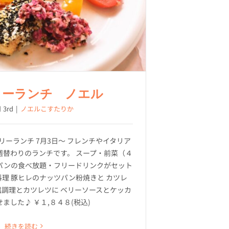
リーランチ ノエル
 3rd
|
ノエルこすたりか
リーランチ 7月3日～ フレンチやイタリア
週替わりのランチです。 スープ・前菜（４
パンの食べ放題・フリードリンクがセット
料理 豚ヒレのナッツパン粉焼きと カツレ
温調理とカツレツに ベリーソースとケッカ
ました♪ ￥１,８４８(税込)
続きを読む