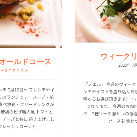
ウィーク
オールドコース
2025年 7月
コースこすたりか
「ノエル」 今週のウィーク
チ 7月10日～ フレンチやイ
ンのテイストを盛り込んだ
のランチです。 スープ・前
種からお選び頂きます）・
食べ放題・フリードリンクが
になります。 今週のお肉
産若鶏のピザ職人風 トマトと
ツ 2種ソース 豚ヒレの低
、チーズと共に 焼き上げまし
ソースを 合わせ
フレッシュコーンと