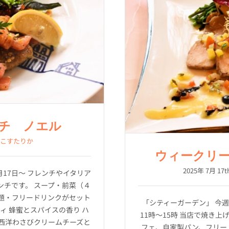
チ ノエル
こすたりか
ウィークリーラン
2025年 7月 17t
月17日～ フレンチやイタリア
チです。 スープ・前菜（４
題・フリードリンクがセット
「シティーガーデン」 今週
ィ 蜂蜜とスパイスの香り ハ
11時～15時 当店で焼き
 西洋わさびクリームチーズと
フェ、自家製パン、フリー