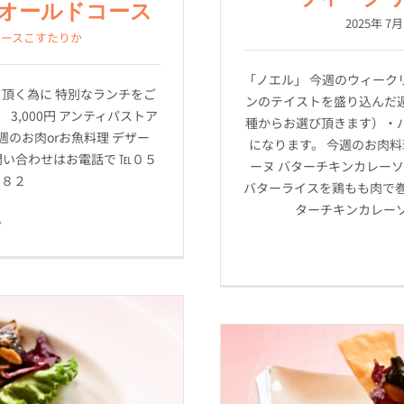
オールドコース
2025年 7月
コースこすたりか
「ノエル」 今週のウィークリ
ごして頂く為に 特別なランチをご
ンのテイストを盛り込んだ
,000円 アンティパストア
種からお選び頂きます）・
週のお肉orお魚料理 デザー
になります。 今週のお肉料
問い合わせはお電話で ℡０５
ーヌ バターチキンカレー
８８２
バターライスを鶏もも肉で巻
ターチキンカレー