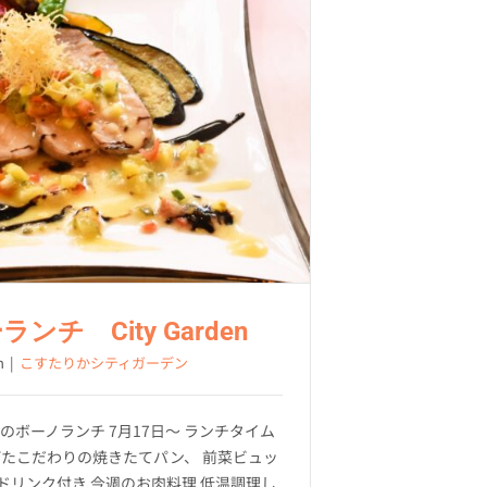
チ City Garden
h
|
こすたりかシティガーデン
のボーノランチ 7月17日～ ランチタイム
上げたこだわりの焼きたてパン、 前菜ビュッ
ドリンク付き 今週のお肉料理 低温調理し