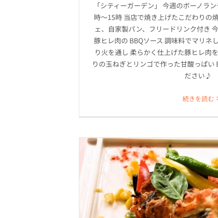
「シティーガーデン」 今週のボーノランチ
時～15時 当店で焼き上げたこだわりの
ェ、自家製パン、フリードリンク付き 今
豚ヒレ肉の BBQソース 調味料でマリネ
り火を通し 柔らかく仕上げた豚ヒレ肉を
りの玉ねぎとリンゴで作った甘酸っぱい 
ださい♪
続きを読む