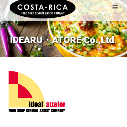
Skip
to
content
IDEARU・ATORE Co.,Ltd.